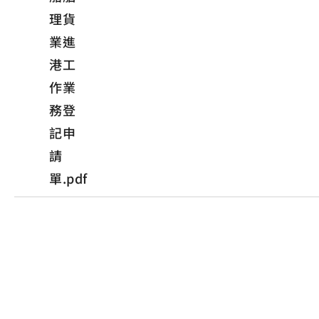
理貨
業進
港工
作業
務登
記申
請
單.pdf