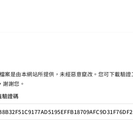
檔案是由本網站所提供，未經惡意竄改。您可下載驗證
，謝謝您。
值驗證碼
B8B32F51C9177AD5195EFFB18709AFC9D31F76DF2