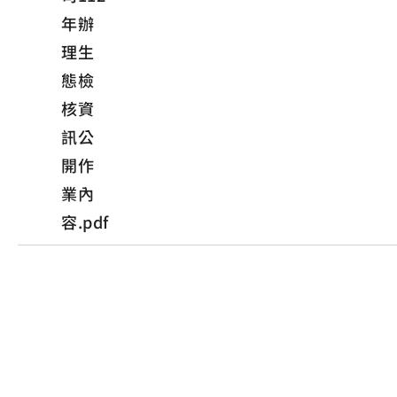
年辦
理生
態檢
核資
訊公
開作
業內
容.pdf