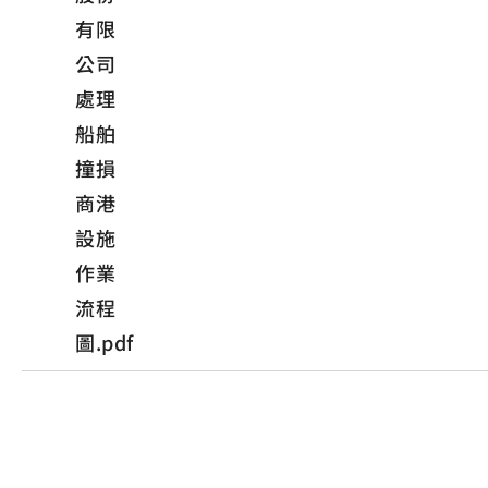
有限
公司
處理
船舶
撞損
商港
設施
作業
流程
圖.pdf