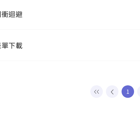
利衝迴避
表單下載
1