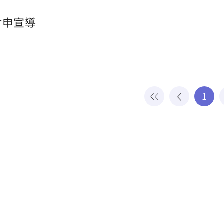
財申宣導
1