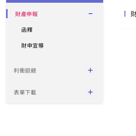
財產申報
函釋
財申宣導
利衝迴避
表單下載