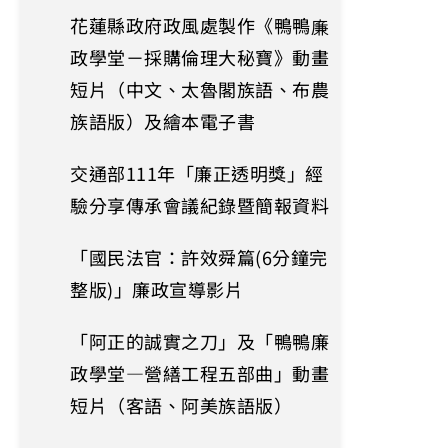
花蓮縣政府政風處製作《鴨鴨廉
政學堂－採購倫理大秘寶》動畫
短片（中文、太魯閣族語、布農
族語版）及繪本電子書
交通部111年「廉正透明獎」經
驗分享傳承會議紀錄暨簡報資料
「國民法官：許效舜篇(6分鐘完
整版)」廉政宣導影片
「阿正的誠實之刀」及「鴨鴨廉
政學堂—營繕工程五部曲」動畫
短片（客語、阿美族語版）