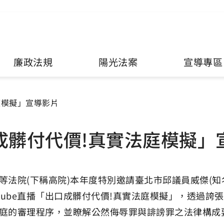
廉政法規
陽光法案
宣導專區
庭模擬」宣導影片
成髒付代價!真實法庭模擬」
等法院(下稱高院)本年度特別邀請臺北市邱議員威傑(知名
utube直播「出口成髒付代價!真實法庭模擬」，透過
庭的審理程序，並瞭解公然侮辱罪與誹謗罪之法律構成