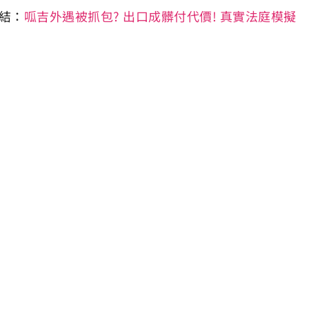
結：
呱吉外遇被抓包? 出口成髒付代價! 真實法庭模擬