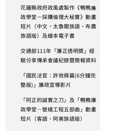
花蓮縣政府政風處製作《鴨鴨廉
政學堂－採購倫理大秘寶》動畫
短片（中文、太魯閣族語、布農
族語版）及繪本電子書
交通部111年「廉正透明獎」經
驗分享傳承會議紀錄暨簡報資料
「國民法官：許效舜篇(6分鐘完
整版)」廉政宣導影片
「阿正的誠實之刀」及「鴨鴨廉
政學堂—營繕工程五部曲」動畫
短片（客語、阿美族語版）