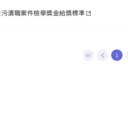
貪污瀆職案件檢舉獎金給獎標準
1