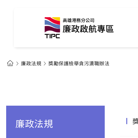
廉政法規
獎勵保護檢舉貪污瀆職辦法
廉政法規