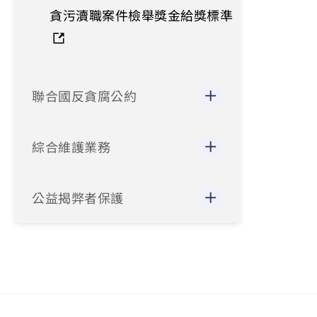
貪污瀆職案件檢舉獎金給獎標準
聯合國反貪腐公約
綜合維護業務
公益揭弊者保護