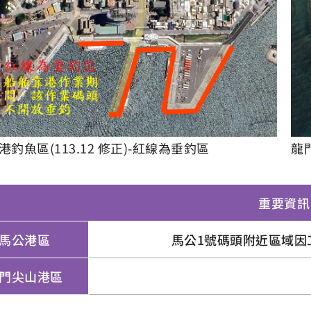
釣魚區(113.12 修正)-紅線為垂釣區
龍
重要資訊
馬公港區
馬公1號碼頭附近區域因工
門尖山港區