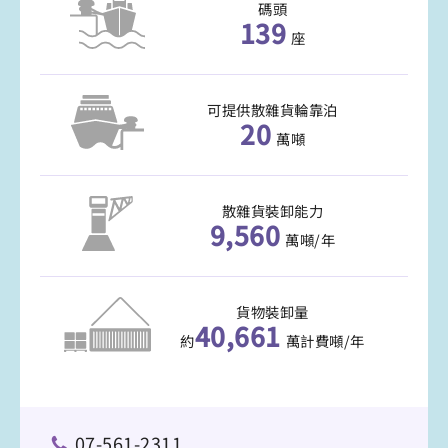
碼頭
139
座
可提供散雜貨輪靠泊
20
萬噸
散雜貨裝卸能力
9,560
萬噸/年
貨物裝卸量
40,661
約
萬計費噸/年
07-561-2311