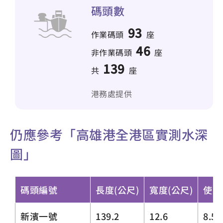
碼頭數
93
作業碼頭
座
46
非作業碼頭
座
139
共
座
港務處提供
仍應參考「高雄港全港區實測水深
圖」
碼頭編號
長度(公尺)
寬度(公尺)
使用
新濱一號
139.2
12.6
8.5