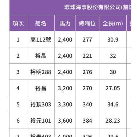
環球海事股份有限公司(前鎮
項次
船名
馬力
總噸位
全長(m)
型
1
高112號
2,400
277
30.9
2
裕晶
2,400
221
32
3
裕明288
2,400
276
30
4
裕昌
3,200
270
27.05
5
裕頂303
3,300
340
34.6
6
裕元101
3,600
384
28.23
7
裕泰403
4,000
326
29.5