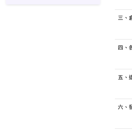
三、
四、
五、
六、