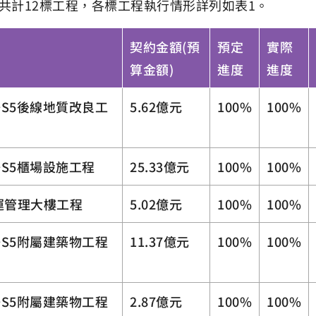
共計12標工程，各標工程執行情形詳列如表1。
契約金額(預
預定
實際
算金額)
進度
進度
4~S5後線地質改良工
5.62億元
100%
100%
4~S5櫃場設施工程
25.33億元
100%
100%
營運管理大樓工程
5.02億元
100%
100%
4~S5附屬建築物工程
11.37億元
100%
100%
4~S5附屬建築物工程
2.87億元
100%
100%