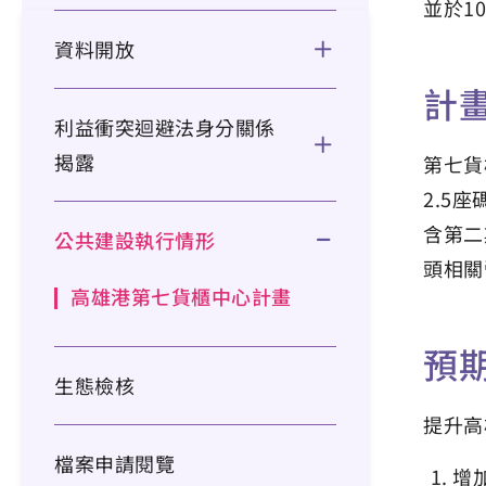
並於1
資料開放
計
利益衝突迴避法身分關係
揭露
第七貨
2.5
含第二
公共建設執行情形
頭相關
高雄港第七貨櫃中心計畫
預
生態檢核
提升高
檔案申請閱覽
增加