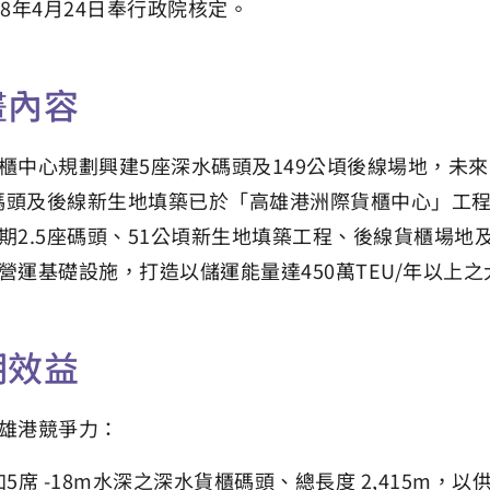
08年4月24日奉行政院核定。
畫內容
櫃中心規劃興建5座深水碼頭及149公頃後線場地，未來
座碼頭及後線新生地填築已於「高雄港洲際貨櫃中心」工程
期2.5座碼頭、51公頃新生地填築工程、後線貨櫃場地
營運基礎設施，打造以儲運能量達450萬TEU/年以上
期效益
雄港競爭力：
5席 -18m水深之深水貨櫃碼頭、總長度 2,415m，以供