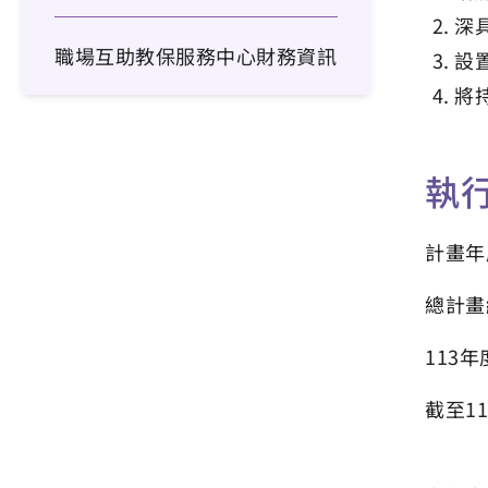
深
職場互助教保服務中心財務資訊
設
將
執
計畫年度
總計畫經
113年
截至1