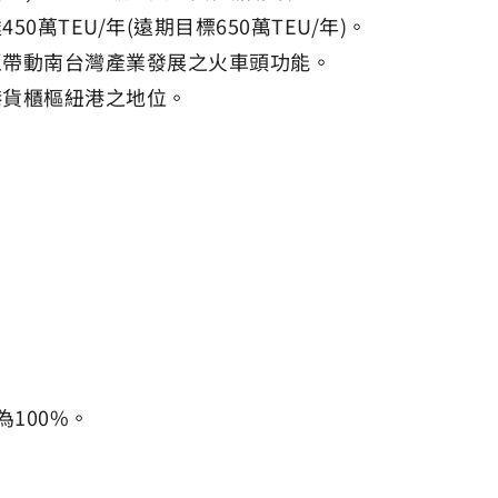
TEU/年(遠期目標650萬TEU/年)。
區帶動南台灣產業發展之火車頭功能。
港貨櫃樞紐港之地位。
為100%。