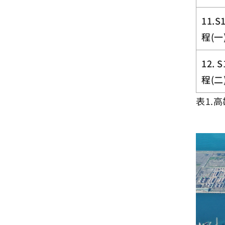
11.
程(一
12.
程(二
表1.