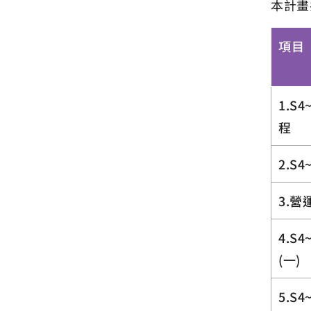
本計畫
項目
1.S
程
2.S
3.
4.S
(一)
5.S