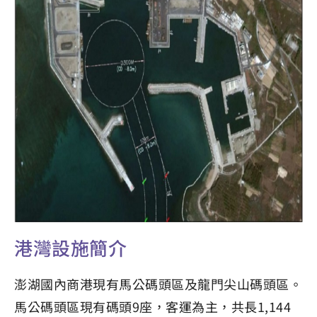
港灣設施簡介
澎湖國內商港現有馬公碼頭區及龍門尖山碼頭區。
馬公碼頭區現有碼頭9座，客運為主，共長1,144