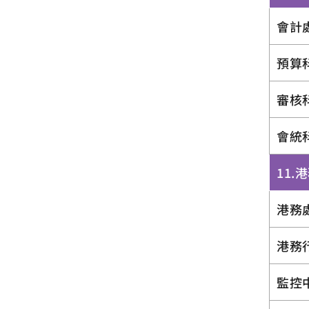
會計
預算
審核
會統
11.
港務
港務
監控