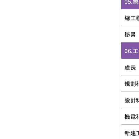
05.
總工
秘書
06.
處長
規劃
設計
機電
新建