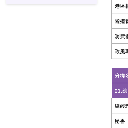
港區
隧道
消費
政風
分機
01.
總經
秘書